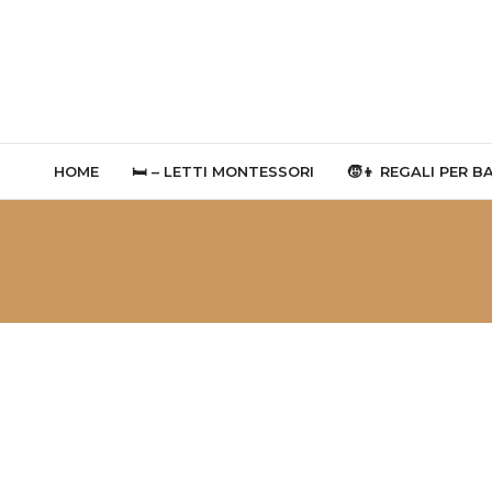
HOME
🛏 – LETTI MONTESSORI
🧒👦 REGALI PER B