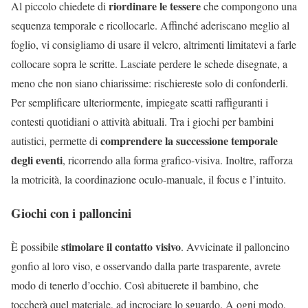
riordinare le tessere
Al piccolo chiedete di
che compongono una
sequenza temporale e ricollocarle. Affinché aderiscano meglio al
foglio, vi consigliamo di usare il velcro, altrimenti limitatevi a farle
collocare sopra le scritte. Lasciate perdere le schede disegnate, a
meno che non siano chiarissime: rischiereste solo di confonderli.
Per semplificare ulteriormente, impiegate scatti raffiguranti i
contesti quotidiani o attività abituali. Tra i giochi per bambini
comprendere la successione temporale
autistici, permette di
degli eventi
, ricorrendo alla forma grafico-visiva. Inoltre, rafforza
la motricità, la coordinazione oculo-manuale, il focus e l’intuito.
Giochi con i palloncini
stimolare il contatto visivo
È possibile
. Avvicinate il palloncino
gonfio al loro viso, e osservando dalla parte trasparente, avrete
modo di tenerlo d’occhio. Così abituerete il bambino, che
toccherà quel materiale, ad incrociare lo sguardo. A ogni modo,