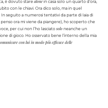
alone
ta, è dovuto stare
in casa solo un quarto d’ora,
bito con le chiavi. Ora dico solo, ma in quel
 seguito a numerosi tentativi da parte di Iaia di
ci penso ora mi viene da piangere), ho scoperto che
solo
voce, per cui non l’ho lasciato
neanche un
ne di gioco. Ho osservato bene l’interno della mia
comunicare con lui in modo più efficace
delle