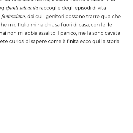
spunti salvavita
log
raccoglie degli episodi di vita
fantozziano,
e
dai cui i genitori possono trarre qualche
 mio figlio mi ha chiusa fuori di casa, con le le
i non mi abbia assalito il panico, me la sono cavata
iete curiosi di sapere come è finita ecco qui la storia