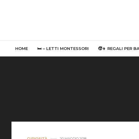
HOME
🛏 – LETTI MONTESSORI
🧒👦 REGALI PER B
CURIOSITÀ
20 MAGGIO 2018