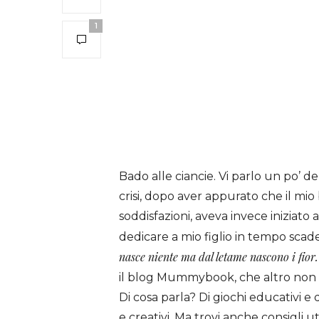
1
Bado alle ciancie. Vi parlo un po
crisi, dopo aver appurato che il mio
soddisfazioni, aveva invece iniziato
dedicare a mio figlio in tempo sca
nasce niente ma dal letame
nascono i fior.
il blog Mummybook, che altro non è 
Di cosa parla? Di giochi educativi e di 
e creativi. Ma trovi anche consigli u