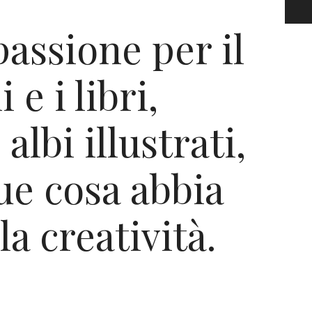
ssione per il
 e i libri,
albi illustrati,
ue cosa abbia
la creatività.