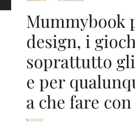
Mummybook pa
design, i giochi
soprattutto gli 
e per qualunq
a che fare con 
by
DAVIDE