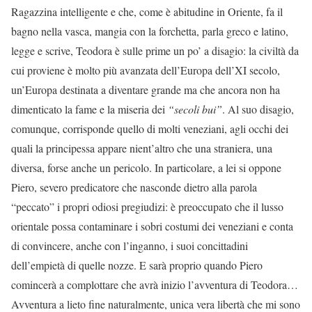
Ragazzina intelligente e che, come è abitudine in Oriente, fa il
bagno nella vasca, mangia con la forchetta, parla greco e latino,
legge e scrive, Teodora è sulle prime un po’ a disagio: la civiltà da
cui proviene è molto più avanzata dell’Europa dell’XI secolo,
un’Europa destinata a diventare grande ma che ancora non ha
dimenticato la fame e la miseria dei
“secoli bui”
. Al suo disagio,
comunque, corrisponde quello di molti veneziani, agli occhi dei
quali la principessa appare nient’altro che una straniera, una
diversa, forse anche un pericolo. In particolare, a lei si oppone
Piero, severo predicatore che nasconde dietro alla parola
“peccato” i propri odiosi pregiudizi: è preoccupato che il lusso
orientale possa contaminare i sobri costumi dei veneziani e conta
di convincere, anche con l’inganno, i suoi concittadini
dell’empietà di quelle nozze. E sarà proprio quando Piero
comincerà a complottare che avrà inizio l’avventura di Teodora…
Avventura a lieto fine naturalmente, unica vera libertà che mi sono