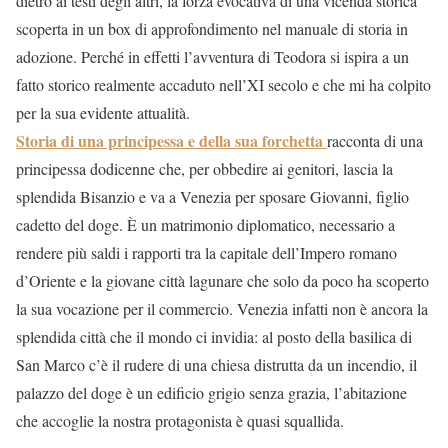
dietro ai testi degli altri, la forza evocativa di una vicenda storica
scoperta in un box di approfondimento nel manuale di storia in
adozione. Perché in effetti l’avventura di Teodora si ispira a un
fatto storico realmente accaduto nell’XI secolo e che mi ha colpito
per la sua evidente attualità.
Storia di una principessa e della sua forchetta
racconta di una
principessa dodicenne che, per obbedire ai genitori, lascia la
splendida Bisanzio e va a Venezia per sposare Giovanni, figlio
cadetto del doge. È un matrimonio diplomatico, necessario a
rendere più saldi i rapporti tra la capitale dell’Impero romano
d’Oriente e la giovane città lagunare che solo da poco ha scoperto
la sua vocazione per il commercio. Venezia infatti non è ancora la
splendida città che il mondo ci invidia: al posto della basilica di
San Marco c’è il rudere di una chiesa distrutta da un incendio, il
palazzo del doge è un edificio grigio senza grazia, l’abitazione
che accoglie la nostra protagonista è quasi squallida.