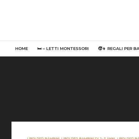
HOME
🛏 – LETTI MONTESSORI
🧒👦 REGALI PER B
LIBRI PER BAMBINI
,
LIBRI PER BAMBINI DI 2-3 ANNI
,
LIBRI PER B