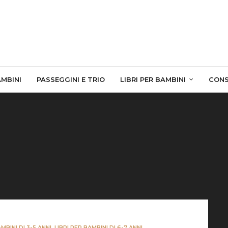
AMBINI
PASSEGGINI E TRIO
LIBRI PER BAMBINI
CONS
AMBINI DI 3-5 ANNI
,
LIBRI PER BAMBINI DI 6-7 ANNI