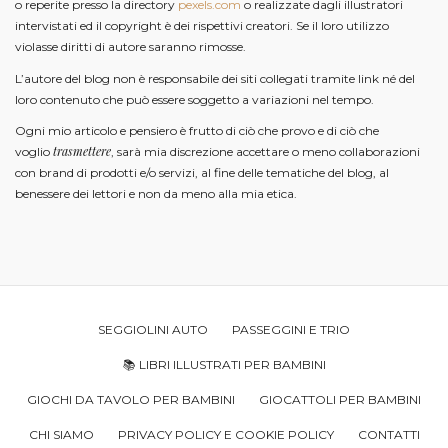
o reperite presso la directory
pexels.com
o realizzate dagli illustratori
intervistati ed il copyright è dei rispettivi creatori. Se il loro utilizzo
violasse diritti di autore saranno rimosse.
L’autore del blog non è responsabile dei siti collegati tramite link né del
loro contenuto che può essere soggetto a variazioni nel tempo.
Ogni mio articolo e pensiero è frutto di ciò che provo e di ciò che
trasmettere
voglio
, sarà mia discrezione accettare o meno collaborazioni
con brand di prodotti e/o servizi, al fine delle tematiche del blog, al
benessere dei lettori e non da meno alla mia etica.
SEGGIOLINI AUTO
PASSEGGINI E TRIO
📚 LIBRI ILLUSTRATI PER BAMBINI
GIOCHI DA TAVOLO PER BAMBINI
GIOCATTOLI PER BAMBINI
CHI SIAMO
PRIVACY POLICY E COOKIE POLICY
CONTATTI