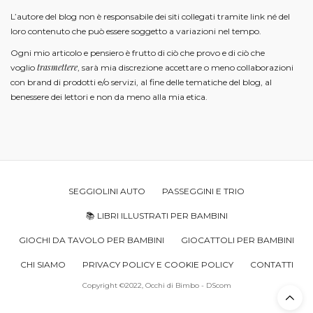
L’autore del blog non è responsabile dei siti collegati tramite link né del
loro contenuto che può essere soggetto a variazioni nel tempo.
Ogni mio articolo e pensiero è frutto di ciò che provo e di ciò che
trasmettere
voglio
, sarà mia discrezione accettare o meno collaborazioni
con brand di prodotti e/o servizi, al fine delle tematiche del blog, al
benessere dei lettori e non da meno alla mia etica.
SEGGIOLINI AUTO
PASSEGGINI E TRIO
📚 LIBRI ILLUSTRATI PER BAMBINI
GIOCHI DA TAVOLO PER BAMBINI
GIOCATTOLI PER BAMBINI
CHI SIAMO
PRIVACY POLICY E COOKIE POLICY
CONTATTI
Copyright ©2022, Occhi di Bimbo - DScom