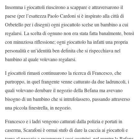
Insomma i giocattoli riuscirono a scappare e attraversarono il
paese (per l’esattezza Paolo Cardoni si è inspirato alla città di
Orbetello per i disegni) ogni giocattolo scelse un bambino a cui
regalarsi. La scelta di ognuno non era stata fatta banalmente, bensì
con minuziosa riflessione; ogni giocattolo ha infatti una propria
personalità e un’identità ben definita che si rispecchiava nel
bambino al quale volevano regalarsi.
I giocattoli rimasti continuarono la ricerca di Francesco, che
purtroppo, in quel frangente venne catturato da due ladruncoli, i
quali volevano derubare il negozio della Befana ma avevano
bisogno di un bambino che si intrufolassero, passando attraverso
una piccola finestrella, in negozio.
Francesco e i ladri vengono catturati dalla polizia e portati in
caserma, Scarafoni è ormai stufo di dare la caccia ai giocattoli e
torna al negozio a recuperare i suoi quattrini, nel mentre la Befana