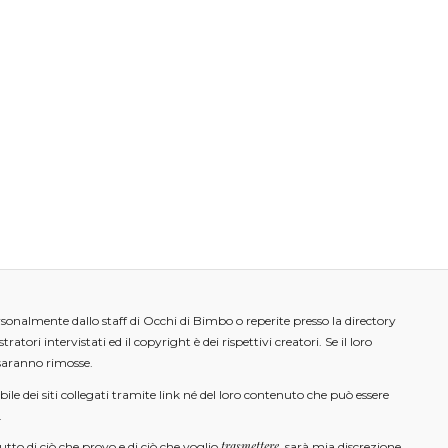
onalmente dallo staff di Occhi di Bimbo o reperite presso la directory
tratori intervistati ed il copyright è dei rispettivi creatori. Se il loro
e saranno rimosse.
ile dei siti collegati tramite link né del loro contenuto che può essere
.
trasmettere
utto di ciò che provo e di ciò che voglio
, sarà mia discrezione