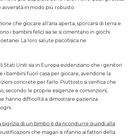
e avversità in modo più robusto.
one che giocare all’aria aperta, sporcarsi di terra e
no i bambini felici sia se si cimentano in giochi
coetanei. La loro salute psicofisica ne
li Stati Uniti sia in Europa evidenziano che i genitori
e i bambini fuori casa per giocare, avendone la
zioni concrete per farlo. Piuttosto si verifica che
ono, secondo le proprie esigenze e convinzioni,
 che hanno difficoltà a dimostrare pazienza
sogni.
a pigrizia di un bimbo è da ricondurre quindi alla
iustificazioni che magari si rifanno ai fattori della