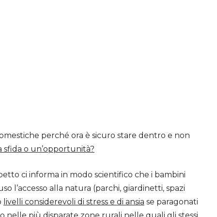
 domestiche perché ora è sicuro stare dentro e non
 sfida o un’opportunità?
spetto ci informa in modo scientifico che i bambini
uso l’accesso alla natura (parchi, giardinetti, spazi
o
livelli considerevoli di stress e di ansia
se paragonati
nelle più disparate zone rurali nelle quali gli stessi