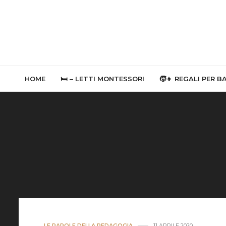
HOME
🛏 – LETTI MONTESSORI
🧒👦 REGALI PER B
LE PAROLE DELLA PEDAGOGIA
11 APRILE 2020