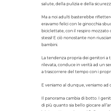
salute, della pulizia e della sicurezz
Ma a noi adulti basterebbe riflettere
eravamo felici con le ginocchia sbuc
biciclettate, con il respiro mozzato da
stessi! E ciò nonostante non riusciam
bambini.
La tendenza propria dei genitori a te
rilevata, conduce in verità ad un s
a trascorrere del tempo con i propri 
E veniamo al dunque, veniamo ad o
Il panorama cambia di botto. I gen
di più quanto sia bello giocare all’a