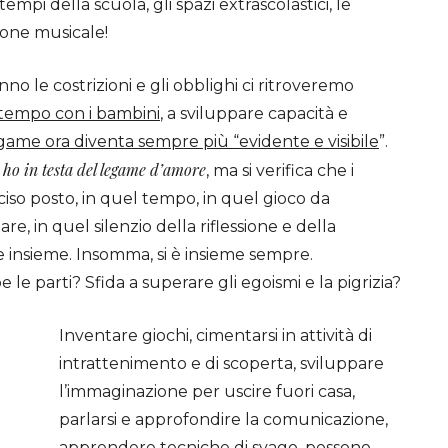
 tempi della scuola, gli spazi extrascolastici, le
ione musicale!
o le costrizioni e gli obblighi ci ritroveremo
l tempo con i bambini
,
a sviluppare capacità e
egame ora diventa sempre più “evidente e visibile
”.
 ho in testa del legame d’amore
, ma si verifica che i
reciso posto, in quel tempo, in quel gioco da
re, in quel silenzio della riflessione e della
e insieme. Insomma, si è insieme sempre.
le parti? Sfida a superare gli egoismi e la pigrizia?
Inventare giochi, cimentarsi in attività di
intrattenimento e di scoperta, sviluppare
l’immaginazione per uscire fuori casa,
parlarsi e approfondire la comunicazione,
apprendere tecniche di svago, possono