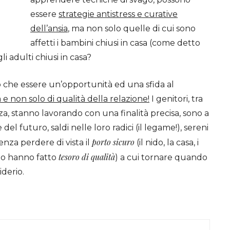
essere
strategie antistress e curative
dell’ansia
, ma non solo quelle di cui sono
affetti i bambini chiusi in casa (come detto
li adulti chiusi in casa?
uò che essere un’opportunità ed una sfida al
e non solo di qualità della relazione!
I genitori, tra
za, stanno lavorando con una finalità precisa, sono a
l futuro, saldi nelle loro radici (il legame!), sereni
porto sicuro
nza perdere di vista il
(il nido, la casa, i
tesoro di qualità
mpo hanno fatto
) a cui tornare quando
derio.