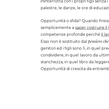
ininterrotta con i propri figli senza i
palestre, le danze, le ore di educaz
Opportunità o sfida? Quando finirann
semplicemente a
saper costruire i
competenze profonde perché
il l
pensiero che
Esso non è sostituito dal
genitori ed i figli sono lì, in quel p
condividere, in quel lavoro da ultima
stanchezza, in quel libro da legger
Opportunità di crescita da entrambe 