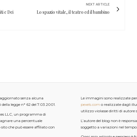
NEXT ARTICLE
ti e Dei
Lo spazio vitale, il teatro ed il bambino
e aggiornato senza alcuna
Le immagini sono realizzate pers
i della legge n° 62 del 7.03.2001.
pexels.com
o realizzate dagli illus
utilizzo violasse diritti di autor
ces LLC, un programma di
dagnare una percentuale
L’autore del blog non è responsab
sito che può essere affiliato con
soggetto a variazioni nel tempo
Ogni mio articolo e pensiero è fr