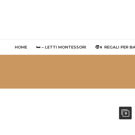
HOME
🛏 – LETTI MONTESSORI
🧒👦 REGALI PER B
8