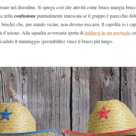
zzare nel disordine. Si spiega così che attività come bruco mangia bru
confusione
a nella
puntualmente innescata se il gruppo è parecchio folt
 bruchi) che, pur stando vicine, non devono toccarsi. Il capofila (o i cap
infilarsi in un pertugio
tà d’azione. Alla squadra avversaria spetta di
cr
 Scaduto il minutaggio (prestabilito) vince il bruco più lungo.