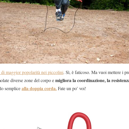
di maggior popolarità nei piccolini
. Sì, è faticoso. Ma vuoi mettere i pre
migliora la coordinazione, la resistenza
olate diverse zone del corpo e
alla doppia corda.
ello semplice
Fate un po’ voi!