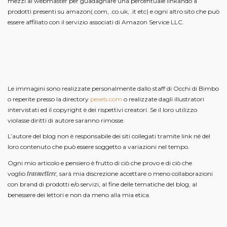
mezzi ai webmaster per guadagnare una percentuale linkando a
prodotti presenti su amazon(.com, .co.uk, .it etc) e ogni altro sito che può
essere affiliato con il servizio associati di Amazon Service LLC.
Le immagini sono realizzate personalmente dallo staff di Occhi di Bimbo
o reperite presso la directory
pexels.com
o realizzate dagli illustratori
intervistati ed il copyright è dei rispettivi creatori. Se il loro utilizzo
violasse diritti di autore saranno rimosse.
L’autore del blog non è responsabile dei siti collegati tramite link né del
loro contenuto che può essere soggetto a variazioni nel tempo.
Ogni mio articolo e pensiero è frutto di ciò che provo e di ciò che
trasmettere
voglio
, sarà mia discrezione accettare o meno collaborazioni
con brand di prodotti e/o servizi, al fine delle tematiche del blog, al
benessere dei lettori e non da meno alla mia etica.