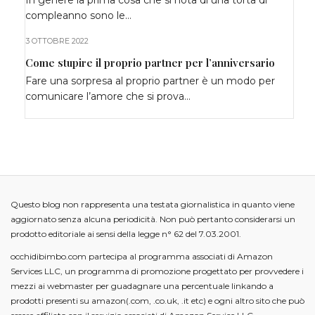
In genere la prima cosa che si nota di una torta di
compleanno sono le…
3 OTTOBRE 2022
Come stupire il proprio partner per l’anniversario
Fare una sorpresa al proprio partner è un modo per
comunicare l’amore che si prova…
Questo blog non rappresenta una testata giornalistica in quanto viene
aggiornato senza alcuna periodicità. Non può pertanto considerarsi un
prodotto editoriale ai sensi della legge n° 62 del 7.03.2001.
occhidibimbo.com partecipa al programma associati di Amazon
Services LLC, un programma di promozione progettato per provvedere i
mezzi ai webmaster per guadagnare una percentuale linkando a
prodotti presenti su amazon(.com, .co.uk, .it etc) e ogni altro sito che può