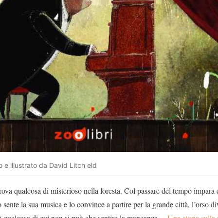
e illustrato da David Litch eld
rova qualcosa di misterioso nella foresta. Col passare del tempo impara
ente la sua musica e lo convince a partire per la grande città, l’orso div
è qualcosa di cui non si può che sentire la mancanza…
Una storia sulla 