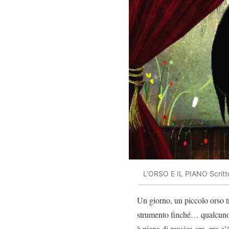
L’ORSO E IL PIANO Scritto 
Un giorno, un piccolo orso t
strumento finché… qualcuno s
è piena di musica ora, ma c’