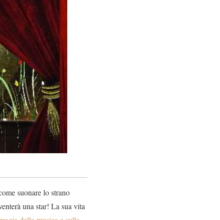
 come suonare lo strano
enterà una star! La sua vita
magia della musica e sulla