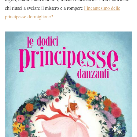
chi riuscì a svelare il mistero e a rompere
l’incantesimo delle
principesse dormiglione?