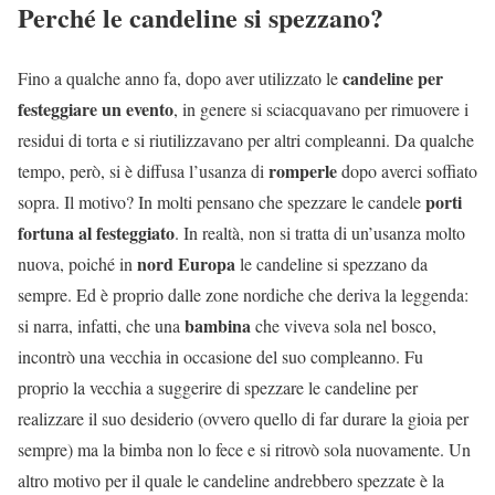
Perché le candeline si spezzano?
candeline per
Fino a qualche anno fa, dopo aver utilizzato le
festeggiare un evento
, in genere si sciacquavano per rimuovere i
residui di torta e si riutilizzavano per altri compleanni. Da qualche
romperle
tempo, però, si è diffusa l’usanza di
dopo averci soffiato
porti
sopra. Il motivo? In molti pensano che spezzare le candele
fortuna al festeggiato
. In realtà, non si tratta di un’usanza molto
nord Europa
nuova, poiché in
le candeline si spezzano da
sempre. Ed è proprio dalle zone nordiche che deriva la leggenda:
bambina
si narra, infatti, che una
che viveva sola nel bosco,
incontrò una vecchia in occasione del suo compleanno. Fu
proprio la vecchia a suggerire di spezzare le candeline per
realizzare il suo desiderio (ovvero quello di far durare la gioia per
sempre) ma la bimba non lo fece e si ritrovò sola nuovamente. Un
altro motivo per il quale le candeline andrebbero spezzate è la